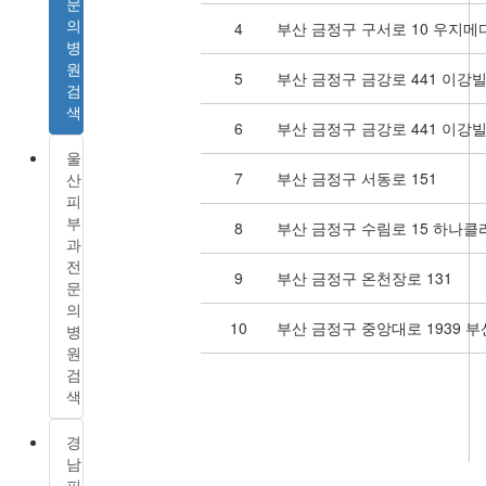
문
의
4
부산 금정구 구서로 10 우지메
병
원
5
부산 금정구 금강로 441 이강빌
검
색
6
부산 금정구 금강로 441 이강빌
울
7
부산 금정구 서동로 151
산
피
부
8
부산 금정구 수림로 15 하나클
과
전
9
부산 금정구 온천장로 131
문
의
10
부산 금정구 중앙대로 1939 
병
원
검
색
경
남
피