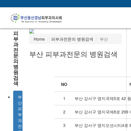
피
부
Home
피부과전문의 병원검색
부산
과
전
부산 피부과전문의 병원검색
문
의
병
원
검
색
NO
부
1
부산 강서구 명지국제5로 42 동
산
피
2
부산 강서구 명지국제8로 299
부
과
3
부산 강서구 명지오션시티4로 6
전